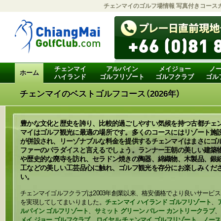
チェンマイのゴルフ場情報 写真付きコース
チェンマイ
アルパイン
メイジョー
ノ
ホーム
ハイランド
ゴルフリゾート
ゴルフクラブ
ゴル
チェンマイのベストゴルフコース（2026年）
豊かな文化と歴史を誇り、比較的過ごしやすい気候を持つ古都チェ
マイはゴルフ観光に最適の場所です。多くのコースにはリゾート施
が併設され、リーゾナブルな料金を提供するチェンマイはまさにゴ
ファーのパラダイスと言えるでしょう。ランナー王朝の美しい建築
や歴史的な廃寺を訪れ、セラドン焼きの陶器、綿織物、木製品、銀
工などの美しい工芸品心に触れ、ゴルフ観光を存分にお楽しみくだ
い。
チェンマイゴルフクラブは2003年創業以来、格安価格でより良いサービス
を実現してしてまいりました。
チェンマイ ハイランド ゴルフリゾート
、
ルパイン ゴルフリゾート
、
サミット グリーン バレー カントリークラブ
、
メイ ジョー ゴルフクラブ
、
ロイヤル チェンマイ ゴルフリゾート
、
ノース