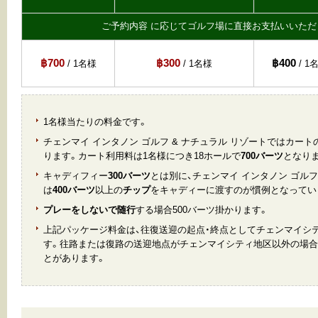
ご予約内容 に応じてゴルフ場に直接お支払いいただ
฿700
฿300
฿400
/ 1名様
/ 1名様
/ 1
1名様当たりの料金です。
チェンマイ インタノン ゴルフ & ナチュラル リゾートではカー
ります。カート利用料は1名様につき18ホールで
700バーツ
となり
キャディフィー
300バーツ
とは別に、チェンマイ インタノン ゴルフ
は
400バーツ
以上の
チップ
をキャディーに渡すのが慣例となってい
プレーをしないで随行
する場合500バーツ掛かります。
上記パッケージ料金は、往復送迎の起点・終点としてチェンマイシ
す。往路または復路の送迎地点がチェンマイシティ地区以外の場合
とがあります。