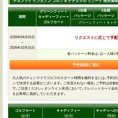
チェンマイ インタノン ゴルフ & ナチュラル リゾート 格安価格
1名様
2名様
グリーンフィー +
パッケージ
パッケージ
期間
キャディーフィー +
ゴルフカート
グリーンフィー + キャディ
2026年04月01日
リクエストに応じて手配
～
2026年10月31日
各パッケージ料金は、お一人様の
予約画面に進む
大人気のチェンマイでゴルフのスタート時間を確約するには、予約日
ンで決済する必要がございます。ご決済されない場合、ご予約は自動
で、ご注意ください。オンライン決済において、クレジットカード会社
をお客様に負担していただきます。
ゴルフカート
キャディフィー
キャディへの
（必須）
（必須）
（慣例）