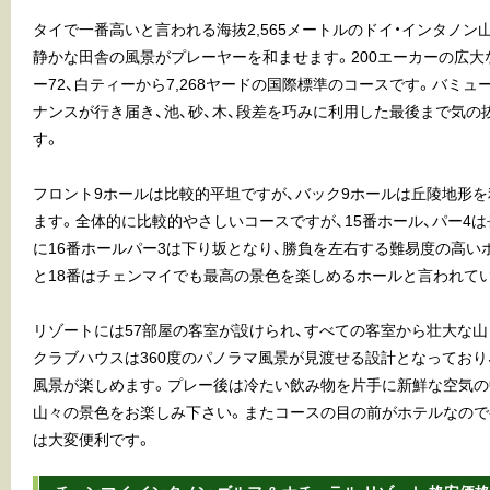
タイで一番高いと言われる海抜2,565メートルのドイ・インタノン
静かな田舎の風景がプレーヤーを和ませます。200エーカーの広大
ー72、白ティーから7,268ヤードの国際標準のコースです。バミ
ナンスが行き届き、池、砂、木、段差を巧みに利用した最後まで気の
す。
フロント9ホールは比較的平坦ですが、バック9ホールは丘陵地形
ます。全体的に比較的やさしいコースですが、15番ホール、パー4
に16番ホールパー3は下り坂となり、勝負を左右する難易度の高い
と18番はチェンマイでも最高の景色を楽しめるホールと言われて
リゾートには57部屋の客室が設けられ、すべての客室から壮大な
クラブハウスは360度のパノラマ風景が見渡せる設計となっており
風景が楽しめます。プレー後は冷たい飲み物を片手に新鮮な空気の
山々の景色をお楽しみ下さい。またコースの目の前がホテルなので
は大変便利です。