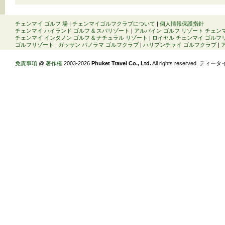
チェンマイ ゴルフ 場
|
チェンマイゴルフクラブについて
|
個人情報保護指針
チェンマイ ハイランド ゴルフ & スパリゾート
|
アルパイン ゴルフ リゾート チェン
チェンマイ インタノン ゴルフ & ナチュラル リゾート
|
ロイヤル チェンマイ ゴルフ
ゴルフリゾート
|
ガッサン パノラマ ゴルフクラブ
|
ハリプンチャイ ゴルフクラブ
|
免責事項
@
著作権
2003-2026
Phuket Travel Co., Ltd.
All rights reserved. ティータ