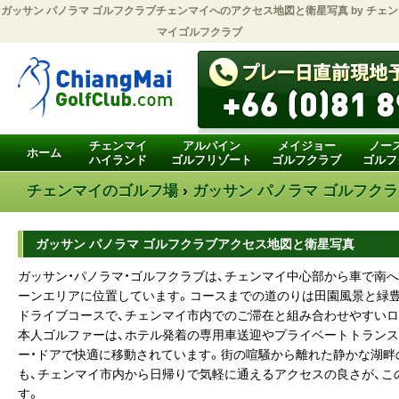
ガッサン パノラマ ゴルフクラブ
チェンマイへのアクセス地図と衛星写真 by
チェン
マイゴルフクラブ
チェンマイ
アルパイン
メイジョー
ノー
ホーム
ハイランド
ゴルフリゾート
ゴルフクラブ
ゴルフ
チェンマイのゴルフ場
›
ガッサン パノラマ ゴルフク
ガッサン パノラマ ゴルフクラブアクセス地図と衛星写真
ガッサン・パノラマ・ゴルフクラブは、チェンマイ中心部から車で南へ約
ーンエリアに位置しています。コースまでの道のりは田園風景と緑
ドライブコースで、チェンマイ市内でのご滞在と組み合わせやすいロ
本人ゴルファーは、ホテル発着の専用車送迎やプライベートトランス
ー・ドアで快適に移動されています。街の喧騒から離れた静かな湖畔
も、チェンマイ市内から日帰りで気軽に通えるアクセスの良さが、こ
す。